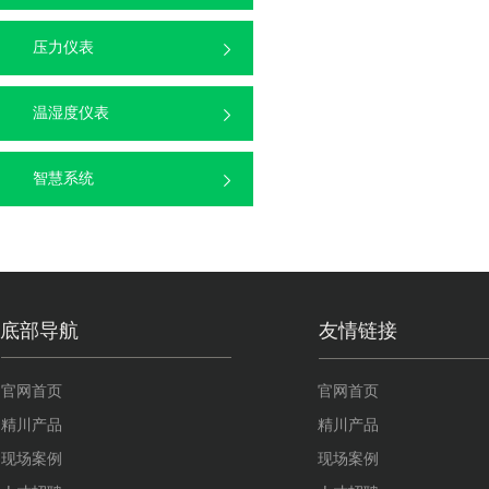
压力仪表
温湿度仪表
智慧系统
底部导航
友情链接
官网首页
官网首页
精川产品
精川产品
现场案例
现场案例