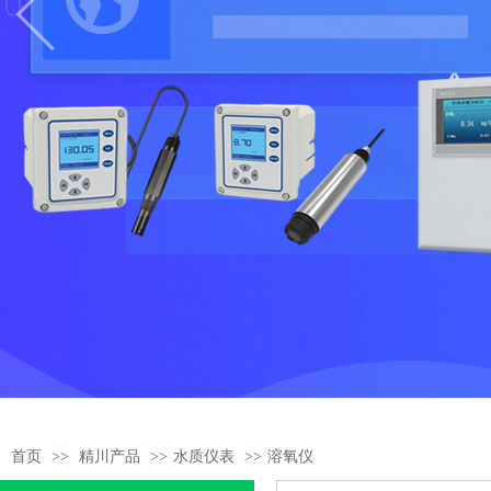
首页
>>
精川产品
>>
水质仪表
>>
溶氧仪