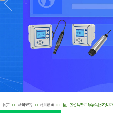
首页
>>
精川新闻
>>
精川新闻
>>
精川股份与晋江印染集控区多家