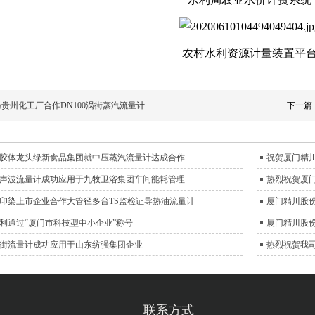
农村水利资源计量装置平
贵州化工厂合作DN100涡街蒸汽流量计
下一篇
胶体龙头绿新食品集团就中压蒸汽流量计达成合作
祝贺厦门精
声波流量计成功应用于九牧卫浴集团车间能耗管理
热烈祝贺厦
印染上市企业合作大管径多台TS监检证导热油流量计
厦门精川股
利通过“厦门市科技型中小企业”称号
厦门精川股
街流量计成功应用于山东纺强集团企业
热烈祝贺我司
联系方式