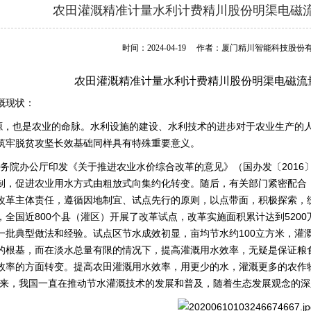
农田灌溉精准计量水利计费精川股份明渠电磁
时间：2024-04-19
作者：厦门精川智能科技股份
农田灌溉精准计量水利计费精川股份明渠电磁流
溉现状：
源，也是农业的命脉。水利设施的建设、水利技术的进步对于农业生产的
筑牢脱贫攻坚长效基础同样具有特殊重要意义。
国务院办公厅印发《关于推进农业水价综合改革的意见》（国办发〔2016
制，促进农业用水方式由粗放式向集约化转变。随后，有关部门紧密配合
改革主体责任，遵循因地制宜、试点先行的原则，以点带面，积极探索，
全国近800个县（灌区）开展了改革试点，改革实施面积累计达到5200万
一批典型做法和经验。试点区节水成效初显，亩均节水约100立方米，灌溉周
的根基，而在淡水总量有限的情况下，提高灌溉用水效率，无疑是保证粮
效率的方面转变。提高农田灌溉用水效率，用更少的水，灌溉更多的农作
年来，我国一直在推动节水灌溉技术的发展和普及，随着生态发展观念的深