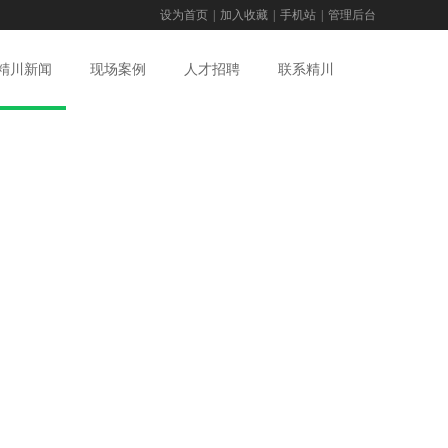
设为首页
|
加入收藏
|
手机站
|
管理后台
精川新闻
现场案例
人才招聘
联系精川