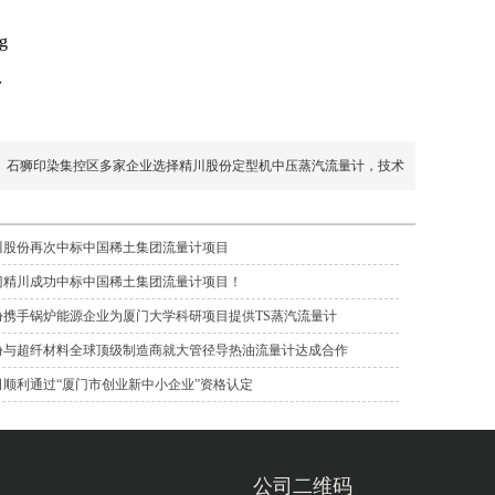
台
石狮印染集控区多家企业选择精川股份定型机中压蒸汽流量计，技术
川股份再次中标中国稀土集团流量计项目
门精川成功中标中国稀土集团流量计项目！
份携手锅炉能源企业为厦门大学科研项目提供TS蒸汽流量计
份与超纤材料全球顶级制造商就大管径导热油流量计达成合作
顺利通过“厦门市创业新中小企业”资格认定
公司二维码