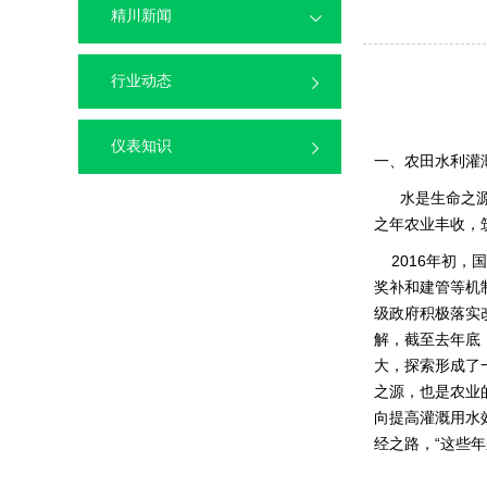
精川新闻
行业动态
仪表知识
一、农田水利灌
水是生命之
之年农业丰收，
2016年初，
奖补和建管等机
级政府积极落实
解，截至去年底，
大，探索形成了
之源，也是农业
向提高灌溉用水
经之路，“这些