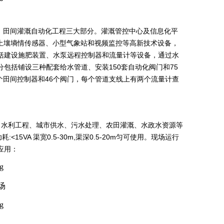
、田间灌溉自动化工程三大部分。灌溉管控中心及信息化平
土壤墒情传感器、小型气象站和视频监控等高新技术设备，
括建设施肥装置、水泵远程控制器和流量计等设备，通过水
包括铺设三种配套给水管道、安装150套自动化阀门和75
个田间控制器和46个阀门，每个管道支线上有两个流量计查
水利工程、城市供水、污水处理、农田灌溉、水政水资源等
<15VA 渠宽0.5-30m,渠深0.5-20m匀可使用。现场运行
应用：
场