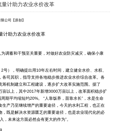
流量计助力农业水价改革
有限公司
【原创】
量计助力农业水价改革
人为调蓄和干预至关重要，对做好农业防灾减灾，确保小康
〕2号），明确提出用10年左右时间，建立健全水价、水权、
，各司其职，指导支持各地稳步推进农业水价综合改革。各
统筹机制建立和工程建设，逐步扩大改革实施范围。据了
亩以上，其中2017年新增3000万亩以上，改革面积稳步扩
期平均缩短约20%。 “人靠饭养，苗靠水长”，水是生命
食生产乃至继续增产的重要途径，今天的水利工程，也正在
物，既是解决水资源匮乏的重要途径，也是农业现代化的必
入，未来这方面必然会有更大的作为”。