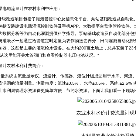
渠电磁流量计在农村水利中应用：
级改造项目包括了灌溉管控中心及信息化平台、泵站基础改造及自动化
包括安装建设电脑灌溉控制软件及手机APP、大数据平台监测管控软件、
大数据分析等为自动化灌溉提供科学指导。泵站基础改造及自动化部分包
与灌溉水一起通过给管道定时定量为农作物送去养分；田间灌溉自动化部分
制器，这些是主要的灌溉给水设备。在大约200亩土地上，总共安装了23
“从这里能开关水管阀门和查看控制器电压电池状况。”
量计农村水利计费简介：
量系统由流量显示仪、流速计、传感器、液位计组成适用于水库、河流、
洞的流量测量。测量精度：流速±0.5% 、水位±0.5% 、系统 ±2.5% 功耗:
让水利局管理水资源费更简单方便，节约水资源。下面让我们看一下现场
农业水利水价计费流量计现
水利局农业水价计费系统