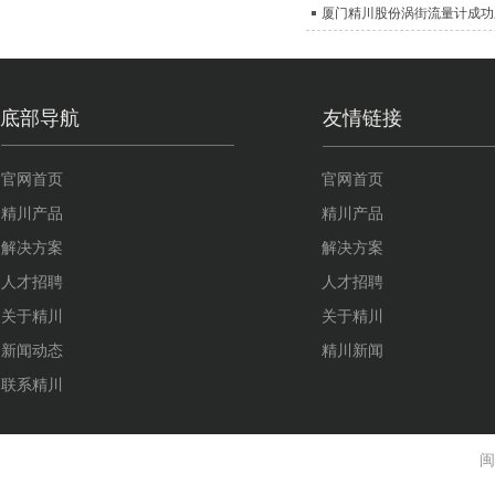
厦门精川股份涡街流量计成功
底部导航
友情链接
官网首页
官网首页
精川产品
精川产品
解决方案
解决方案
人才招聘
人才招聘
关于精川
关于精川
新闻动态
精川新闻
联系精川
闽