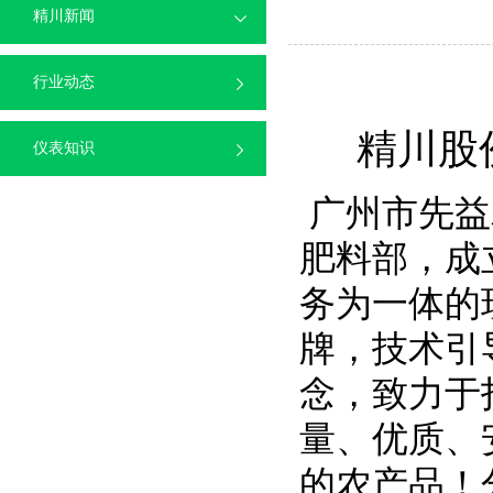
精川新闻
行业动态
精川股
仪表知识
广州市先益
肥料部，成
务为一体的
牌，技术引
念，致力于
量、优质、
的农产品！