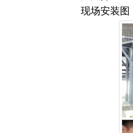
现场安装图