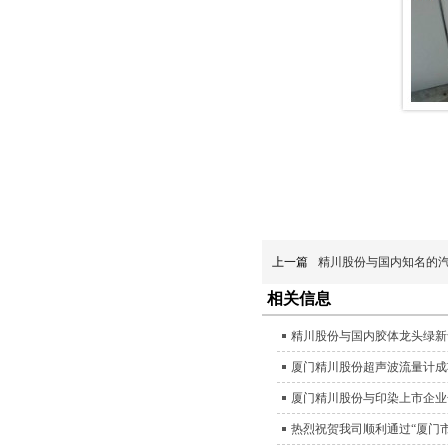
上一篇
精川股份与国内知名的
相关信息
精川股份与国内胶体龙头绿新
厦门精川股份超声波流量计成
厦门精川股份与印染上市企业
热烈祝贺我司顺利通过“厦门