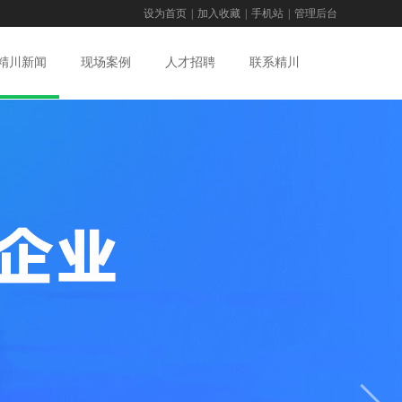
设为首页
|
加入收藏
|
手机站
|
管理后台
精川新闻
现场案例
人才招聘
联系精川