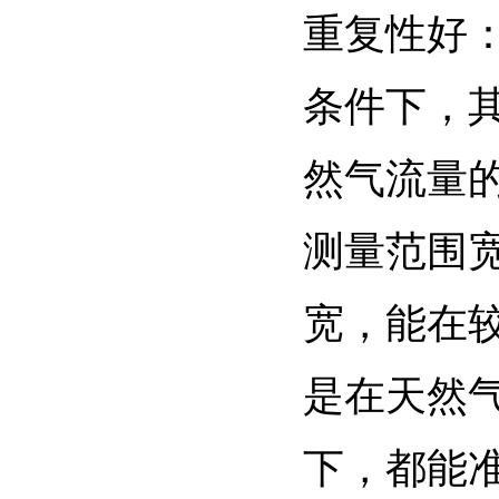
重复性好
条件下，
然气流量
测量范围宽
宽，能在
是在天然
下，都能