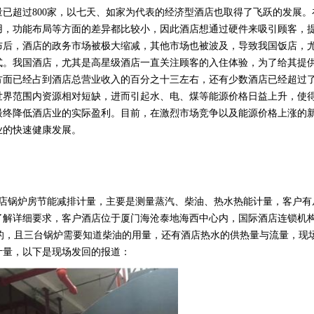
量已超过
800
家，以七天、如家为代表的经济型酒店也取得了飞跃的发展。
用，功能布局等方面的差异都比较小，因此酒店想通过硬件来吸引顾客，
布后，酒店的政务市场被极大缩减，其他市场也被波及，导致我国饭店，
式。我国酒店，尤其是高星级酒店一直关注顾客的入住体验，为了给其提
方面已经占到酒店总营业收入的百分之十三左右，还有少数酒店已经超过
世界范围内资源相对短缺，进而引起水、电、煤等能源价格日益上升，使
最终降低酒店业的实际盈利。目前，在激烈市场竞争以及能源价格上涨的
业的快速健康发展。
店锅炉房节能减排计量，主要是测量蒸汽、柴油、热水热能计量，客户有
了解详细要求，客户酒店位于厦门海沧泰地海西中心内，国际酒店连锁机
的，且三台锅炉需要知道柴油的用量，还有酒店热水的供热量与流量，现
计量，以下是现场发回的报道：