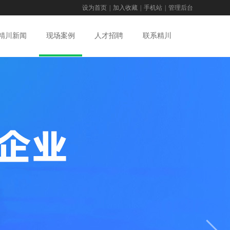
设为首页
|
加入收藏
|
手机站
|
管理后台
精川新闻
现场案例
人才招聘
联系精川