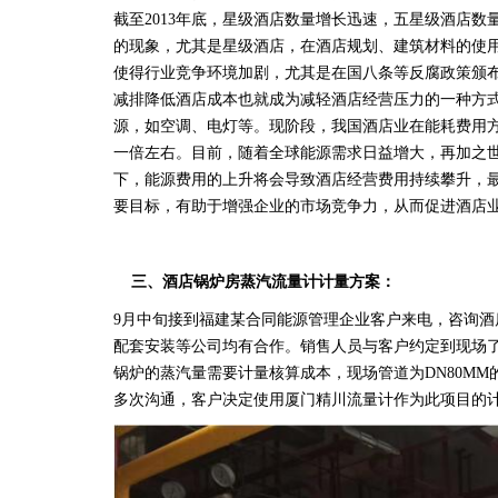
截至
2013
年底，星级酒店数量增长迅速，五星级酒店数
的现象，尤其是星级酒店，在酒店规划、建筑材料的使
使得行业竞争环境加剧，尤其是在国八条等反腐政策颁
减排降低酒店成本也就成为减轻酒店经营压力的一种方
源，如空调、电灯等。现阶段，我国酒店业在能耗费用
一倍左右。目前，随着全球能源需求日益增大，再加之
下，能源费用的上升将会导致酒店经营费用持续攀升，
要目标，有助于增强企业的市场竞争力，从而促进酒店
三、
酒店锅炉房蒸汽流量计计量方案：
9
月中旬接到福建某合同能源管理企业客户来电，咨询酒
配套安装等公司均有合作。销售人员与客户约定到现场
锅炉的蒸汽量需要计量核算成本，现场管道为
DN80MM
多次沟通，客户决定使用厦门精川流量计作为此项目的